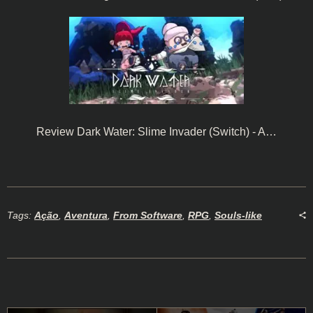
Review Dark Water: Slime Invader (Switch) - A…
Tags:
Ação
,
Aventura
,
From Software
,
RPG
,
Souls-like