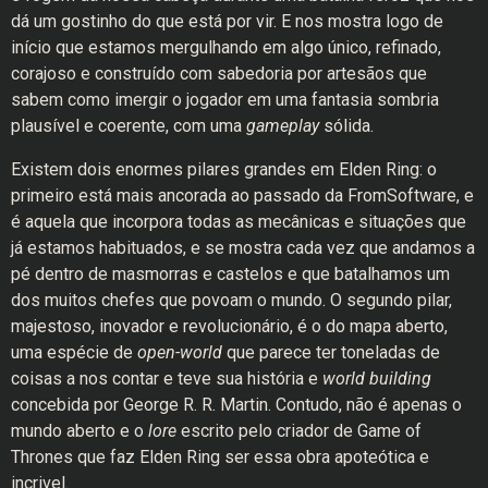
dá um gostinho do que está por vir. E nos mostra logo de
início que estamos mergulhando em algo único, refinado,
corajoso e construído com sabedoria por artesãos que
sabem como imergir o jogador em uma fantasia sombria
plausível e coerente, com uma
gameplay
sólida.
Existem dois enormes pilares grandes em Elden Ring: o
primeiro está mais ancorada ao passado da FromSoftware, e
é aquela que incorpora todas as mecânicas e situações que
já estamos habituados, e se mostra cada vez que andamos a
pé dentro de masmorras e castelos e que batalhamos um
dos muitos chefes que povoam o mundo. O segundo pilar,
majestoso, inovador e revolucionário, é o do mapa aberto,
uma espécie de
open-world
que parece ter toneladas de
coisas a nos contar e teve sua história e
world building
concebida por George R. R. Martin. Contudo, não é apenas o
mundo aberto e o
lore
escrito pelo criador de Game of
Thrones que faz Elden Ring ser essa obra apoteótica e
incrivel.