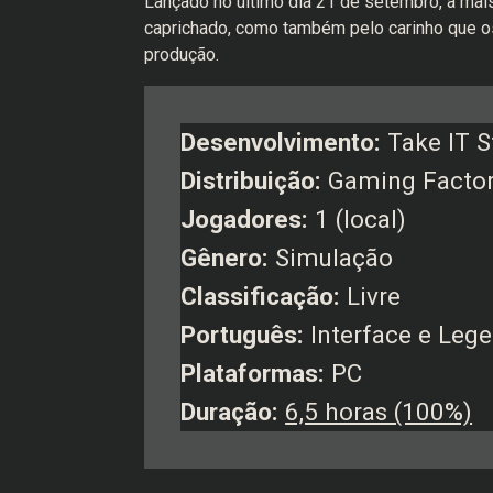
Lançado no último dia 21 de setembro, a mai
caprichado, como também pelo carinho que o
produção.
Desenvolvimento:
Take IT S
Distribuição:
Gaming Factory
Jogadores:
1 (local)
Gênero:
Simulação
Classificação:
Livre
Português:
Interface e Leg
Plataformas:
PC
Duração:
6,5 horas (100%)