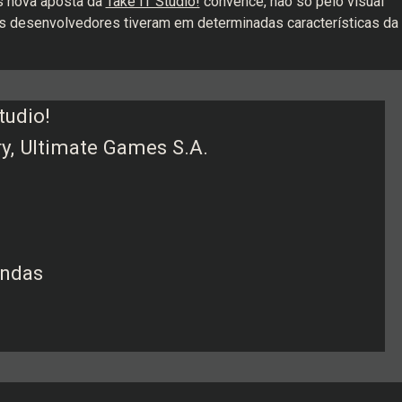
s nova aposta da
Take IT Studio!
convence, não só pelo visual
s desenvolvedores tiveram em determinadas características da
tudio!
, Ultimate Games S.A.
endas