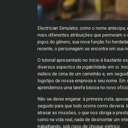
Electrician Simulator, como o nome antecipa, 
mais diferentes atribuições que permeiam o di
jogos do gênero, sua nova função foi herdad
recente, o personagem se encontra em sua nov
O tutorial apresentado no início é bastante e
diversos aspectos da jogabilidade em si. Ini
inúteis de cima de um caminhão e, em seguid
logotipo de nossa empresa e seu nome. Em seg
aprendemos uma tarefa básica no novo ofício
Não se deixe enganar: à primeira vista, apes
seguido para que tudo ocorra como deveria. I
atrasar as missões, o que nos obriga a pres
como na vida real, nada de desmontar um int
trabalhando, sob risco de choque elétrico.