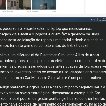
es poderão ser visualizadas no laptop que mencionamos
chegam via e-mail e o jogador é quem faz a gerência de suas
cada nova solicitação de reparo, um tutorial é desbloqueado na
amos ter este primeiro contato antes do trabalho real.
bém é um diferencial de Electrician Simulator. Além de trocar
, interruptores e equipamentos eletrônicos, como controles d
formas precisam ser adquiridas antes através da loja, acessíve
enção ao inventário antes de aceitar as solicitações dos clientes
ncontramos no Car Mechanic Simulator, e é um ponto positivo.
design merecem elogios. Nesse caso, um ponto negativo seria a
senvolvermos novas estratégias. Novamente a exemplo do Car
face na qual podíamos gastar pontos ganhos ao concluir tarefas
umento na velocidade de movimento do personagem ou na ação d