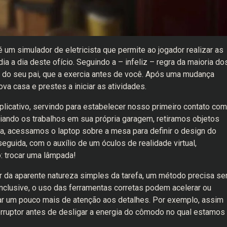
é um simulador de eletricista que permite ao jogador realizar as
a a dia deste ofício. Seguindo a – infeliz – regra da maioria do
a do seu pai, que a exercia antes de você. Após uma mudança
a casa e prestes a iniciar as atividades.
xplicativo, servindo para estabelecer nosso primeiro contato com
ciando os trabalhos em sua própria garagem, retiramos objetos
a, acessamos o laptop sobre a mesa para definir o design do
uida, com o auxílio de um óculos de realidade virtual,
: trocar uma lâmpada!
ar da aparente natureza simples da tarefa, um método precisa se
nclusive, o uso das ferramentas corretas podem acelerar ou
tar um pouco mais de atenção aos detalhes. Por exemplo, assim
erruptor antes de desligar a energia do cômodo no qual estamos