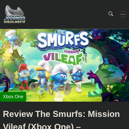
Jogando Casualmente
Conteúdo family friendly sobre games! Desde 2019 analisando jogos.
Review The Smurfs: Mission
Vileaf (Xbox One) –