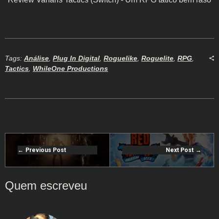
Tags:
Análise
,
Plug In Digital
,
Roguelike
,
Roguelite
,
RPG
,
Tactics
,
WhileOne Productions
Previous Post
Next Post