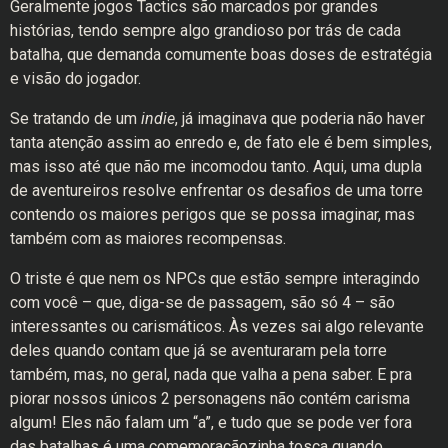
Geralmente jogos Tactics são marcados por grandes
histórias, tendo sempre algo grandioso por trás de cada
batalha, que demanda comumente boas doses de estratégia
e visão do jogador.
Se tratando de um
indie
, já imaginava que poderia não haver
tanta atenção assim ao enredo e, de fato ele é bem simples,
mas isso até que não me incomodou tanto. Aqui, uma dupla
de aventureiros resolve enfrentar os desafios de uma torre
contendo os maiores perigos que se possa imaginar, mas
também com as maiores recompensas.
O triste é que nem os NPCs que estão sempre interagindo
com você – que, diga-se de passagem, são só 4 – são
interessantes ou carismáticos. Às vezes sai algo relevante
deles quando contam que já se aventuraram pela torre
também, mas, no geral, nada que valha a pena saber. E pra
piorar nossos únicos 2 personagens não contém carisma
algum! Eles não falam um “a”, e tudo que se pode ver fora
das batalhas é uma comemoraçãozinha tosca quando