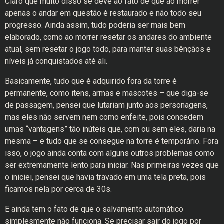
Claro que muito disso se deve ao fato de que ao morrer
apenas o andar em questão é restaurado e não todo seu
progresso. Ainda assim, tudo poderia ser mais bem
elaborado, como ao morrer resetar os andares do ambiente
atual, sem resetar o jogo todo, para manter suas bênçãos e
níveis já conquistados até ali.
Basicamente, tudo que é adquirido fora da torre é
permanente, como itens, armas e mascotes – que diga-se
de passagem, pensei que lutariam junto aos personagens,
mas eles não servem nem como enfeite, pois concedem
umas “vantagens” tão inúteis que, com ou sem eles, daria na
mesma – e tudo que se consegue na torre é temporário. Fora
isso, o jogo ainda conta com alguns outros problemas como
ser extremamente lento para iniciar. Nas primeiras vezes que
o iniciei, pensei que havia travado em uma tela preta, pois
ficamos nela por cerca de 30s.
E ainda tem o fato de que o salvamento automático
simplesmente não funciona. Se precisar sair do jogo por