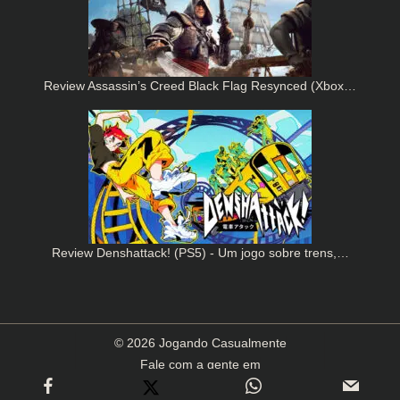
Review Assassin’s Creed Black Flag Resynced (Xbox…
Review Denshattack! (PS5) - Um jogo sobre trens,…
© 2026 Jogando Casualmente
Fale com a gente em
contato(arroba)jogandocasualmente.com.br