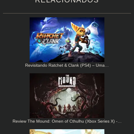
Revisitando Ratchet & Clank (PS4) – Uma…
Review The Mound: Omen of Cthulhu (Xbox Series X) -…