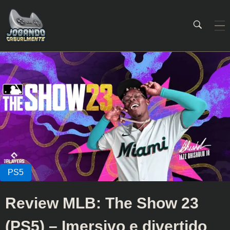
Jogando Casualmente
Conteúdo family friendly sobre games! Desde 2019 analisando jogos.
Review MLB: The Show 23
(PS5) – Imersivo e divertido