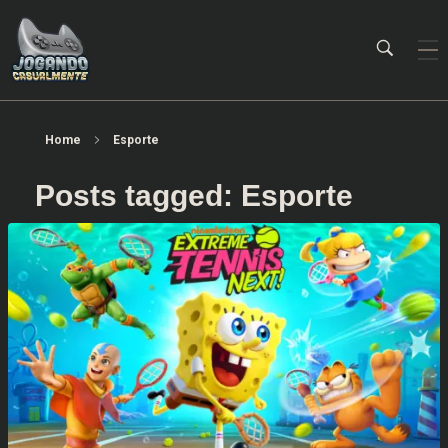
Jogando Casualmente
Conteúdo family friendly sobre games! Desde 2019 analisando jogos.
Home
Esporte
Posts tagged: Esporte