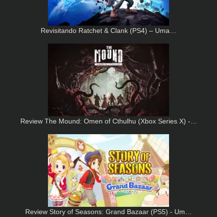
Revisitando Ratchet & Clank (PS4) – Uma…
Review The Mound: Omen of Cthulhu (Xbox Series X) -…
Review Story of Seasons: Grand Bazaar (PS5) - Um…