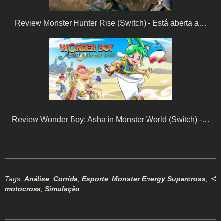
Review Monster Hunter Rise (Switch) - Está aberta a…
Review Wonder Boy: Asha in Monster World (Switch) -…
Tags:
Análise
,
Corrida
,
Esporte
,
Monster Energy Supercross
,
motocross
,
Simulação