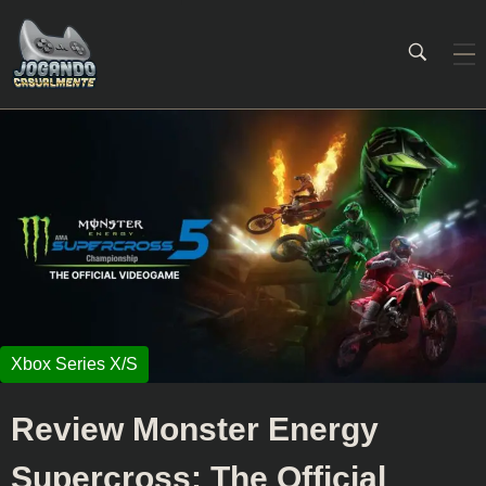
Jogando Casualmente
Conteúdo family friendly sobre games! Desde 2019 analisando jogos.
Review Monster Energy
Supercross: The Official