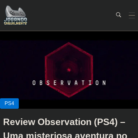
Jogando Casualmente
Conteúdo family friendly sobre games! Desde 2019 analisando jogos.
Review Observation (PS4) –
Uma misteriosa aventura no