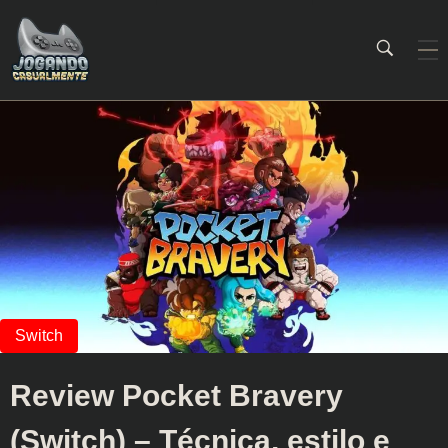
Jogando Casualmente
Conteúdo family friendly sobre games! Desde 2019 analisando jogos.
Review Pocket Bravery
(Switch) – Técnica, estilo e