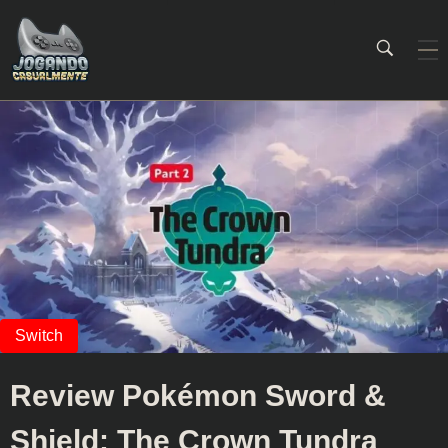
Jogando Casualmente
Conteúdo family friendly sobre games! Desde 2019 analisando jogos.
Review Pokémon Sword &
Shield: The Crown Tundra