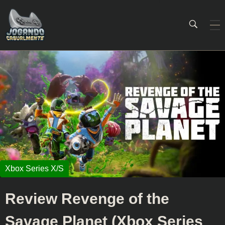
Jogando Casualmente
Conteúdo family friendly sobre games! Desde 2019 analisando jogos.
Review Revenge of the
Savage Planet (Xbox Series