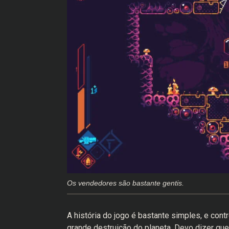
Os vendedores são bastante gentis.
A história do jogo é bastante simples, e c
grande destruição do planeta. Devo dizer qu