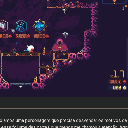
ontrolamos uma personagem que precisa desvendar os motivos da
e essa foi uma das partes que menos me chamou a atenção. Agor