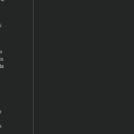
i
m
s.
da
e
e