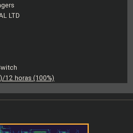
agers
TAL LTD
Switch
)/12 horas (100%)
.