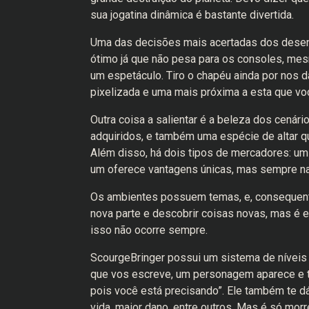
sua jogatina dinâmica é bastante divertida.
Uma das decisões mais acertadas dos desenv
ótimo já que não pesa para os consoles, mes
um espetáculo. Tiro o chapéu ainda por nos 
pixelizada e uma mais próxima a esta que vo
Outra coisa a salientar é a beleza dos cená
adquiridos, e também uma espécie de altar q
Além disso, há dois tipos de mercadores: u
um oferece vantagens únicas, mas sempre na
Os ambientes possuem temas, e, consequent
nova parte e descobrir coisas novas, mas é 
isso não ocorre sempre.
ScourgeBringer possui um sistema de níveis
que vos escreve, um personagem aparece e ti
pois você está precisando”. Ele também te d
vida, maior dano, entre outros. Mas é só morr