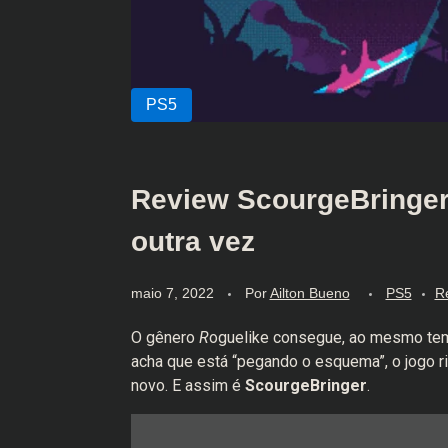
Review ScourgeBringer 
outra vez
maio 7, 2022
Por
Ailton Bueno
PS5
R
O gênero
R
oguelike consegue, ao mesmo temp
acha que está “pegando o esquema”, o jogo ri 
novo. E assim é
ScourgeBringer
.