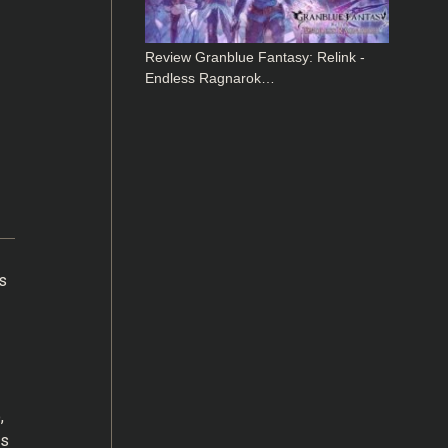
Review Granblue Fantasy: Relink -
Endless Ragnarok…
s
,
os