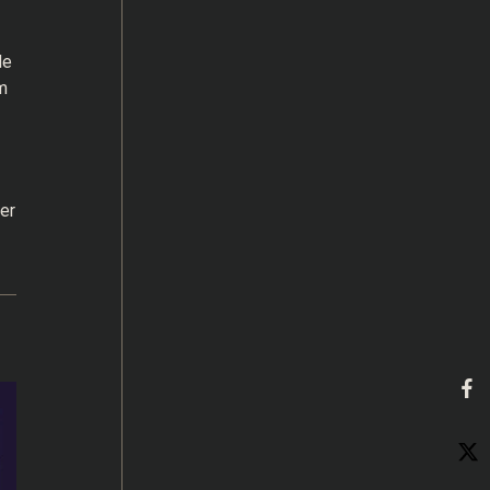
de
m
er