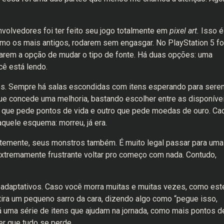
olvedores foi ter feito seu jogo totalmente em
pixel art.
Isso é
mo os mais antigos, rodarem sem engasgar. No PlayStation 5 fo
darem a opção de mudar o tipo de fonte. Há duas opções: uma
cê está lendo.
rios. Sempre há salas escondidas com itens esperando para sere
ue concede uma melhoria, bastando escolher entre as disponívei
m que pede pontos de vida e outro que pede moedas de ouro. Ca
quele esquema: morreu, já era.
emente, seus monstros também. É muito legal passar para uma
extremamente frustrante voltar pro começo com nada. Contudo,
 adaptativos. Caso você morra muitas e muitas vezes, como est
ra um pequeno sarro da cara, dizendo algo como “pegue isso,
á uma série de itens que ajudam na jornada, como mais pontos d
er que tudo se perde.