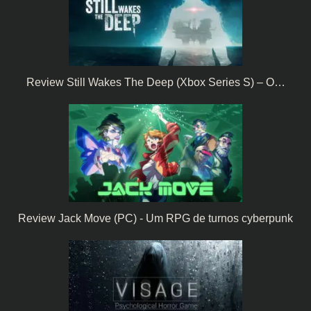
Review Still Wakes The Deep (Xbox Series S) – O…
Review Jack Move (PC) - Um RPG de turnos cyberpunk