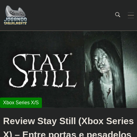
Jogando Casualmente
Conteúdo family friendly sobre games! Desde 2019 analisando jogos.
Review Stay Still (Xbox Series
X) – Entre portas e pesadelos