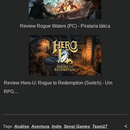
Review Rogue Waters (PC) - Pirataria tática
Review Hero-U: Rogue to Redemption (Switch) - Um
RPG…
Tags:
Análise
,
Aventura
,
Indie
,
Sengi Games
,
Team17