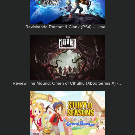
Revisitando Ratchet & Clank (PS4) – Uma…
Review The Mound: Omen of Cthulhu (Xbox Series X) -…