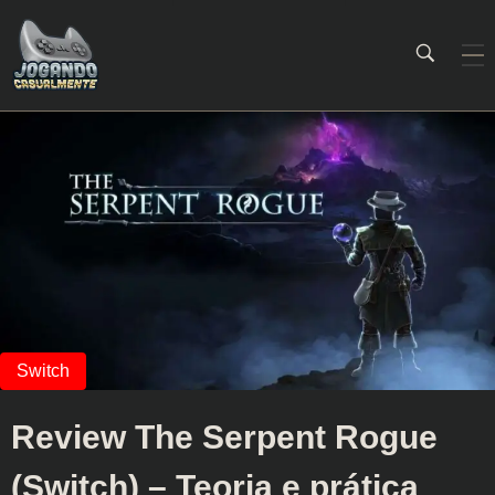
Jogando Casualmente
Conteúdo family friendly sobre games! Desde 2019 analisando jogos.
Review The Serpent Rogue
(Switch) – Teoria e prática