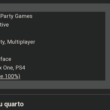
 Party Games
tive
ty, Multiplayer
rface
ox One, PS4
 e 100%)
u quarto