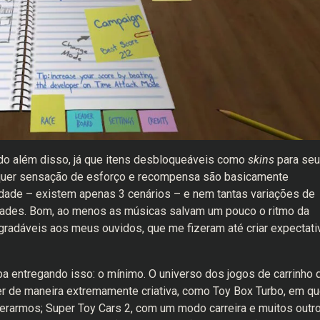
nado além disso, já que itens desbloqueáveis como
skins
para seu
lquer sensação de esforço e recompensa são basicamente
idade – existem apenas 3 cenários – e nem tantas variações de
idades. Bom, ao menos as músicas salvam um pouco o ritmo da
gradáveis aos meus ouvidos, que me fizeram até criar expectati
ba entregando isso: o mínimo. O universo dos jogos de carrinho 
er de maneira extremamente criativa, como Toy Box Turbo, em q
berarmos; Super Toy Cars 2, com um modo carreira e muitos outr