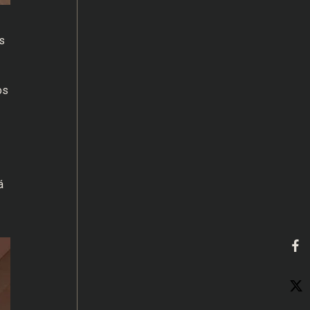
s
os
á