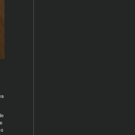
va
de
ue
os