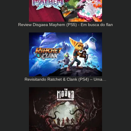
Review Disgaea Mayhem (PS5) - Em busca do flan
Revisitando Ratchet & Clank (PS4) – Uma…