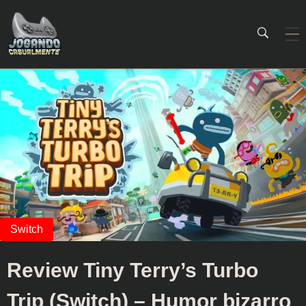
Jogando Casualmente
Conteúdo family friendly sobre games! Desde 2019 analisando jogos.
Review Tiny Terry’s Turbo
Trip (Switch) – Humor bizarro