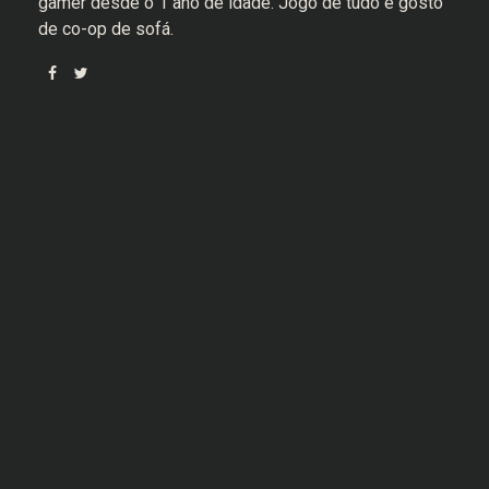
gamer desde o 1 ano de idade. Jogo de tudo e gosto
de co-op de sofá.