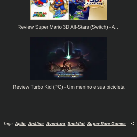
Review Super Mario 3D All-Stars (Switch) - A…
Review Turbo Kid (PC) - Um menino e sua bicicleta
Tags:
Ação
,
Análise
,
Aventura
,
Snekflat
,
Super Rare Games