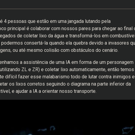
até 4 pessoas que estão em uma jangada lutando pela
o principal é colaborar com nossos pares para chegar ao final 
regados de coletar lixo da água e transformá-los em combustíve
e podermos consertá-la quando ela quebra devido a invasores q
agens, ou até mesmo colisão com obstáculos do cenário.
 tenhamos a assistência de uma IA em forma de um personagem
 (utilizando ZL e ZR) e coletar lixo automaticamente, então temos
e difícil fazer esse malabarismo todo de lutar contra inimigos e
etar os lixos corretos seguindo o diagrama na parte inferior da
vel, e ajudar a IA a orientar nosso transporte.