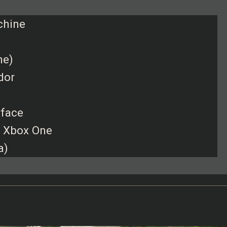
chine
ne)
dor
rface
h, Xbox One
a)