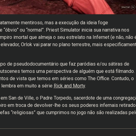
exatamente mentiroso, mas a execução da ideia foge
bvio” ou “normal”. Priest Simulator inicia sua narrativa nos
iro imortal que almeja o seu estrelato na Infernet (e não, não 
levador, Orlok vai parar no plano terrestre, mais especificamen
ipo de pseudodocumentário que faz paródias e/ou sátiras de
cutscenes temos uma perspectiva de alguém que está filmando.
tos de vista que temos em séries como The Office. Contudo, o
 lembra em muito a série
Rick and Morty
.
r em San de Ville, o Padre Torpedo, sacerdote de uma congregaç
iro em troca de devolver-lhe os seus poderes infernais retirad
refas “religiosas” que cumprimos no jogo não são realizadas pel