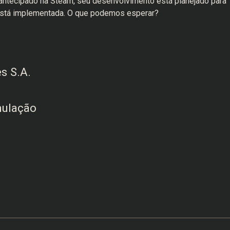
ntecipado na Steam, seu desenvolvimento está planejado para
 está implementada. O que podemos esperar?
v
s S.A.
mulação