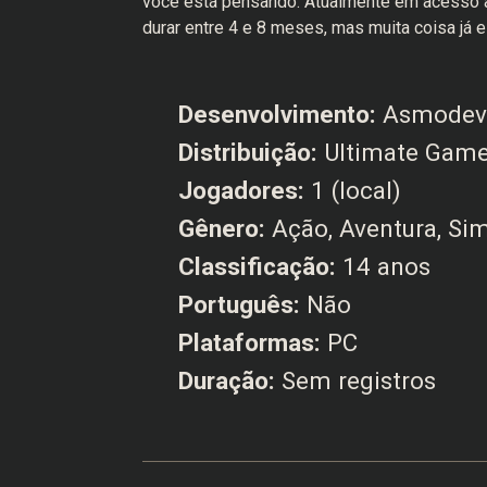
você está pensando. Atualmente em acesso a
durar entre 4 e 8 meses, mas muita coisa já
Desenvolvimento:
Asmode
Distribuição:
Ultimate Game
Jogadores:
1 (local)
Gênero:
Ação, Aventura, Si
Classificação:
14 anos
Português:
Não
Plataformas:
PC
Duração:
Sem registros