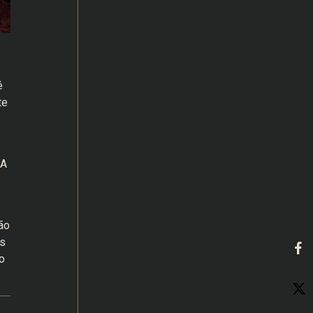
é
te
 A
ão
os
o