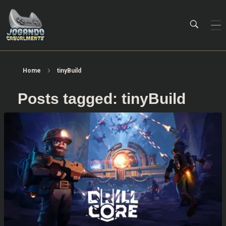
Jogando Casualmente
Conteúdo family friendly sobre games! Desde 2019 analisando jogos.
Home
tinyBuild
Posts tagged: tinyBuild