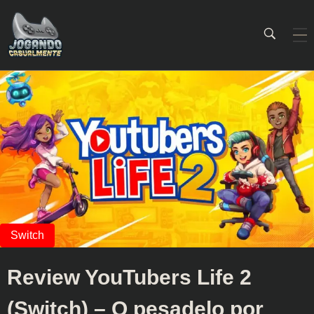
Jogando Casualmente
Conteúdo family friendly sobre games! Desde 2019 analisando jogos.
Review YouTubers Life 2
(Switch) – O pesadelo por