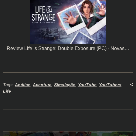
Review Life is Strange: Double Exposure (PC) - Novas…
Tags:
Análise
,
Aventura
,
Simulação
,
YouTube
,
YouTubers
Life