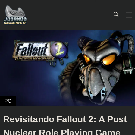
Jogando Casualmente
Conteúdo family friendly sobre games! Desde 2019 analisando jogos.
Revisitando Fallout 2: A Post
Nuclear Role Playing Game