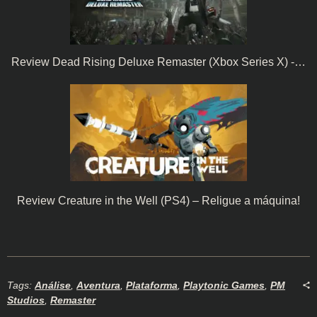
Review Dead Rising Deluxe Remaster (Xbox Series X) -…
Review Creature in the Well (PS4) – Religue a máquina!
Tags:
Análise
,
Aventura
,
Plataforma
,
Playtonic Games
,
PM
Studios
,
Remaster