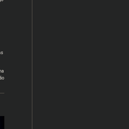
as
ma
ão