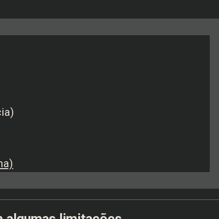
cia)
ha)
m algumas limitações