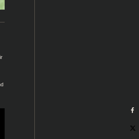
ir
nd