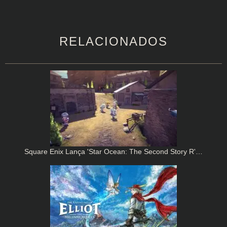
RELACIONADOS
Square Enix Lança 'Star Ocean: The Second Story R'…