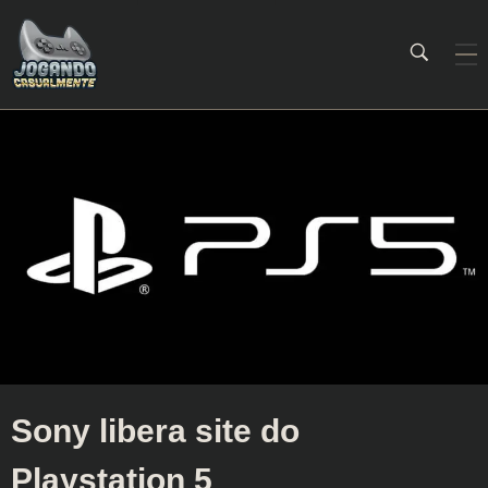
Jogando Casualmente
Conteúdo family friendly sobre games! Desde 2019 analisando jogos.
Sony libera site do
Playstation 5