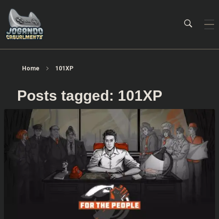
Jogando Casualmente
Conteúdo family friendly sobre games! Desde 2019 analisando jogos.
Home
101XP
Posts tagged: 101XP