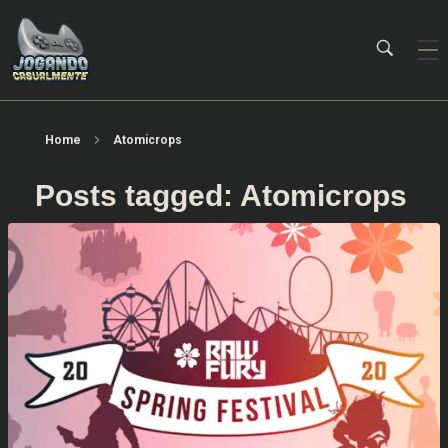
Jogando Casualmente
Conteúdo family friendly sobre games! Desde 2019 analisando jogos.
Home
Atomicrops
Posts tagged: Atomicrops