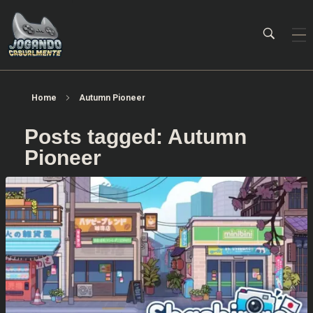
Jogando Casualmente
Conteúdo family friendly sobre games! Desde 2019 analisando jogos.
Home
Autumn Pioneer
Posts tagged: Autumn
Pioneer