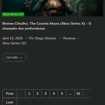
Review Cthulhu: The Cosmic Abyss (Xbox Series X) – O
chamado das profundezas
abril 19, 2026
Por
Diego Oliveira
Reviews
Xbox Series X|S
Ler tudo
First
1
2
3
4
5
...
91
Last