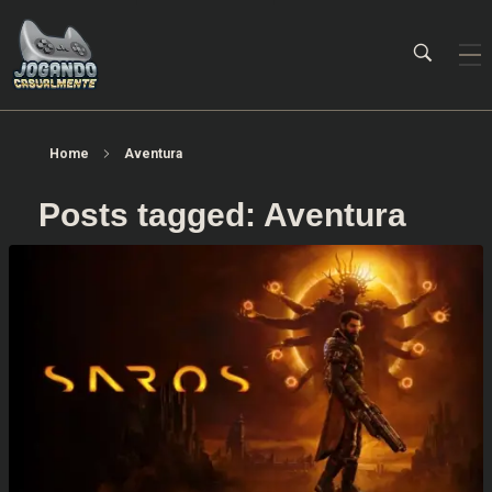
Jogando Casualmente
Conteúdo family friendly sobre games! Desde 2019 analisando jogos.
Home
Aventura
Posts tagged: Aventura