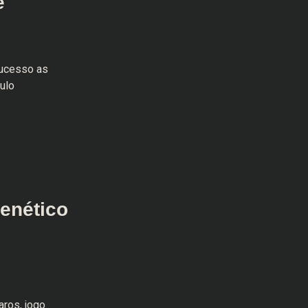
e
sucesso as
ulo
renético
aros, jogo