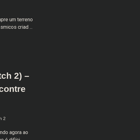
mpre um terreno
micos criad ...
ch 2) –
contre
h 2
ando agora ao
é difíci ...