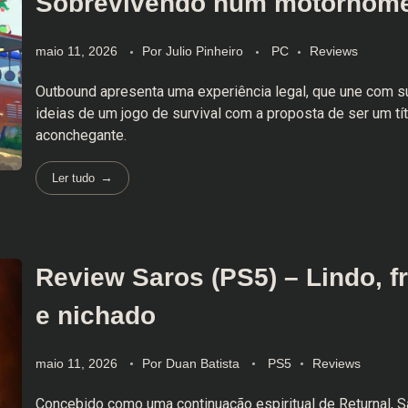
Sobrevivendo num motorhom
maio 11, 2026
Por
Julio Pinheiro
PC
Reviews
Outbound apresenta uma experiência legal, que une com 
ideias de um jogo de survival com a proposta de ser um tít
aconchegante.
Ler tudo
Review Saros (PS5) – Lindo, f
e nichado
maio 11, 2026
Por
Duan Batista
PS5
Reviews
Concebido como uma continuação espiritual de Returnal, S