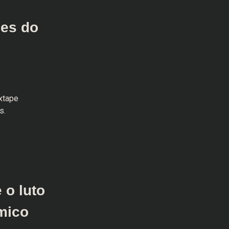
des do
ixtape
s.
 o luto
mico