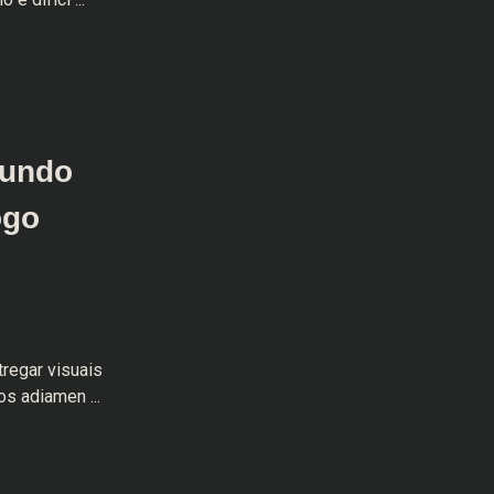
mundo
ogo
regar visuais
os adiamen ...