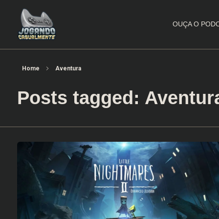
OUÇA O POD
Jogando Casualmente
Conteúdo family friendly sobre games! Desde 2019 analisando jogos.
Home
Aventura
Posts tagged: Aventur