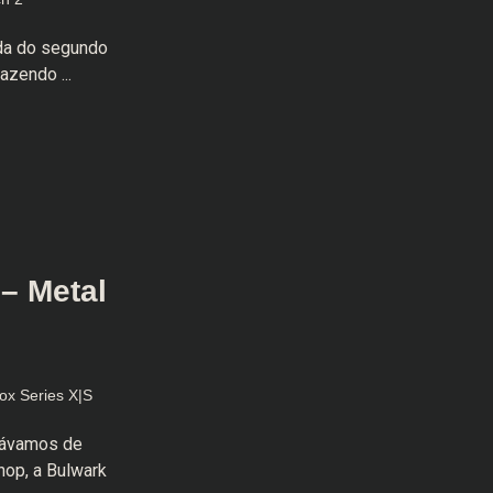
ada do segundo
azendo ...
 – Metal
ox Series X|S
erávamos de
hop, a Bulwark