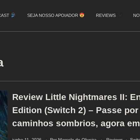
CAST
SEJA NOSSO APOIADOR
REVIEWS
NO
a
Review Little Nightmares II: 
Edition (Switch 2) – Passe por
caminhos sombrios, agora em
junho 11, 2026
Por
Marcelo de Oliveira
Reviews
Swit