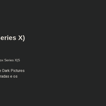
eries X)
ox Series X|S
 Dark Pictures
radas e os