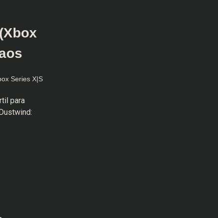
 (Xbox
caos
ox Series X|S
til para
 Dustwind: