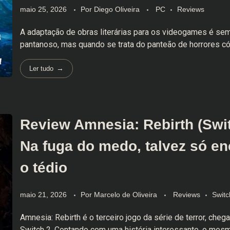
maio 25, 2026
Por
Diego Oliveira
PC
Reviews
A adaptação de obras literárias para os videogames é se
pantanoso, mas quando se trata do panteão de horrores cós
Ler tudo
Review Amnesia: Rebirth (Swit
Na fuga do medo, talvez só en
o tédio
maio 21, 2026
Por
Marcelo de Oliveira
Reviews
Switc
Amnesia: Rebirth é o terceiro jogo da série de terror, cheg
Switch 2. Contando com uma história interessante, o mesmo 