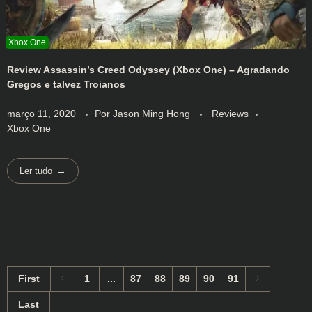
Review Assassin’s Creed Odyssey (Xbox One) – Agradando
Gregos e talvez Troianos
março 11, 2020
Por
Jason Ming Hong
Reviews
Xbox One
Ler tudo
First
1
...
87
88
89
90
91
Last