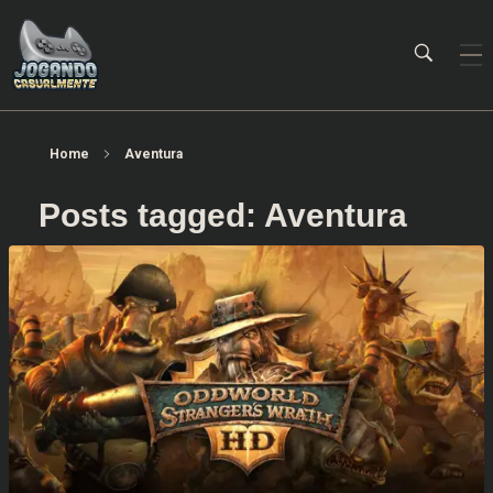
Jogando Casualmente
Conteúdo family friendly sobre games! Desde 2019 analisando jogos.
Home
Aventura
Posts tagged: Aventura