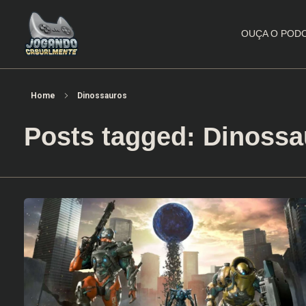
OUÇA O POD
Jogando Casualmente
Conteúdo family friendly sobre games! Desde 2019 analisando jogos.
Home
Dinossauros
Posts tagged: Dinossa