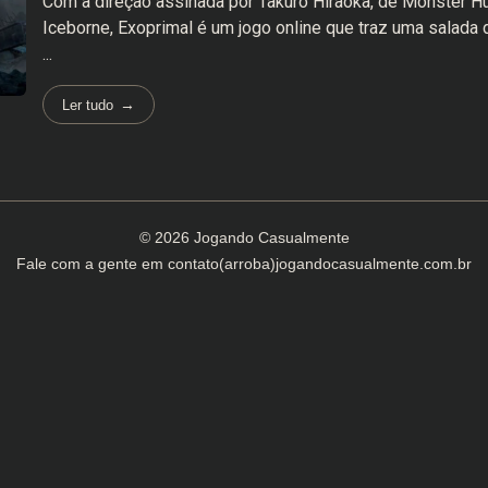
Com a direção assinada por Takuro Hiraoka, de Monster Hu
Iceborne, Exoprimal é um jogo online que traz uma salada
...
Ler tudo
© 2026 Jogando Casualmente
Fale com a gente em
contato(arroba)jogandocasualmente.com.br