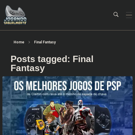
Jogando Casualmente
Conteúdo family friendly sobre games! Desde 2019 analisando jogos.
Home
Final Fantasy
Posts tagged: Final
Fantasy