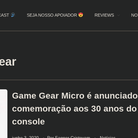
CAST
SEJA NOSSO APOIADOR
REVIEWS
NO
ear
Game Gear Micro é anunciad
comemoração aos 30 anos do
console
junho 3, 2020
Por
Fagner Cristovam
Notícias