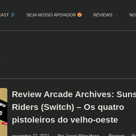
CAST
SEJA NOSSO APOIADOR
REVIEWS
NO
r
Review Arcade Archives: Sun
Riders (Switch) – Os quatro
pistoleiros do velho-oeste
novembro 27, 2021
Por
Jason Ming Hong
Reviews
Sw