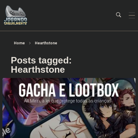
Jogando Casualmente
Conteúdo family friendly sobre games! Desde 2019 analisando jogos.
Home
Hearthstone
Posts tagged:
Hearthstone