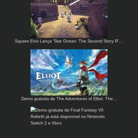
Square Enix Lança 'Star Ocean: The Second Story R'…
Demo gratuita de The Adventures of Elliot: The…