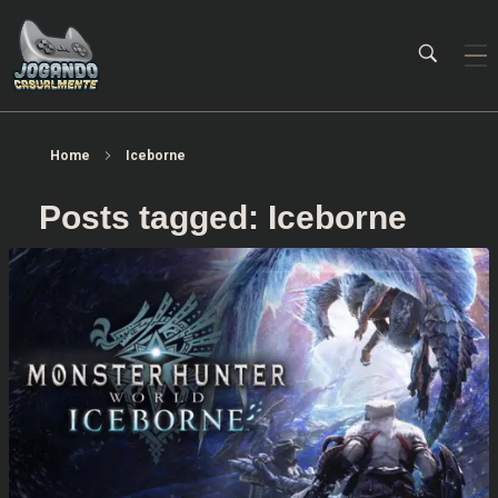
Jogando Casualmente
Conteúdo family friendly sobre games! Desde 2019 analisando jogos.
Home
Iceborne
Posts tagged: Iceborne