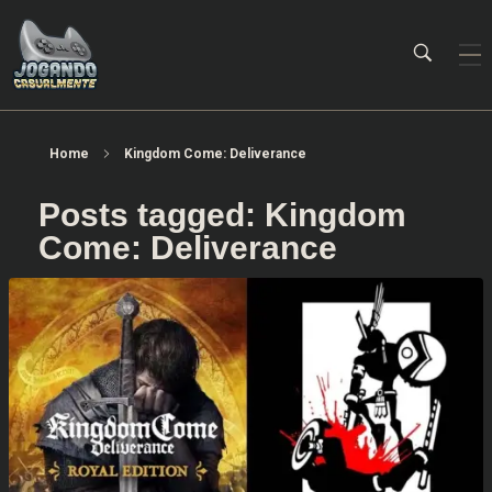
Jogando Casualmente
Conteúdo family friendly sobre games! Desde 2019 analisando jogos.
Home
Kingdom Come: Deliverance
Posts tagged: Kingdom
Come: Deliverance