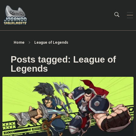
Jogando Casualmente
Conteúdo family friendly sobre games! Desde 2019 analisando jogos.
Home
League of Legends
Posts tagged: League of
Legends