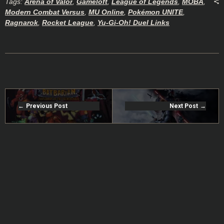
Tags:
Arena of Valor
,
Gameloft
,
League of Legends
,
MOBA
,
Modern Combat Versus
,
MU Online
,
Pokémon UNITE
,
Ragnarok
,
Rocket League
,
Yu-Gi-Oh! Duel Links
Previous Post
Next Post