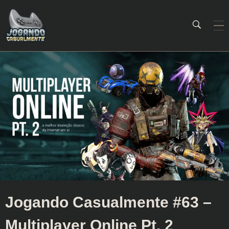
Jogando Casualmente
Conteúdo family friendly sobre games! Desde 2019 analisando jogos.
Jogando Casualmente #63 –
Multiplayer Online Pt. 2