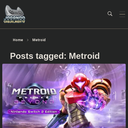
Jogando Casualmente
Conteúdo family friendly sobre games! Desde 2019 analisando jogos.
Home
Metroid
Posts tagged: Metroid