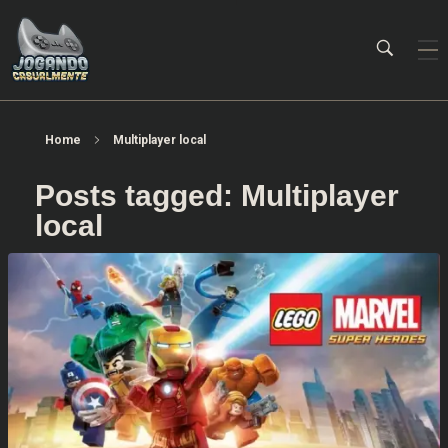
Jogando Casualmente
Conteúdo family friendly sobre games! Desde 2019 analisando jogos.
Home
Multiplayer local
Posts tagged: Multiplayer
local