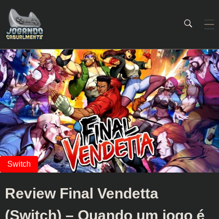
Jogando Casualmente
Conteúdo family friendly sobre games! Desde 2019 analisando jogos.
Review Final Vendetta
(Switch) – Quando um jogo é