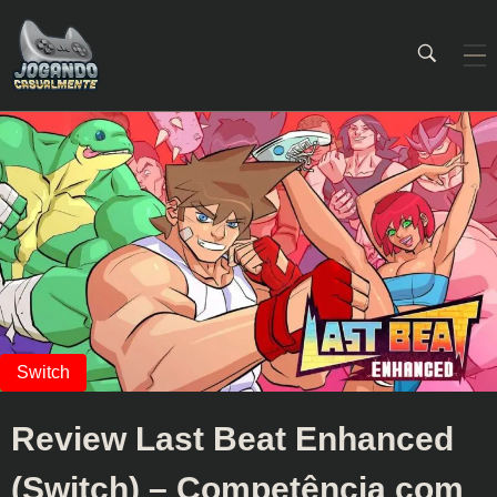
Jogando Casualmente
Conteúdo family friendly sobre games! Desde 2019 analisando jogos.
Review Last Beat Enhanced
(Switch) – Competência com