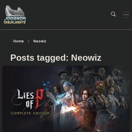
Jogando Casualmente
Conteúdo family friendly sobre games! Desde 2019 analisando jogos.
Home
Neowiz
Posts tagged: Neowiz