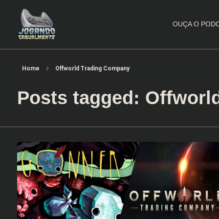
OUÇA O POD
Jogando Casualmente
Conteúdo family friendly sobre games! Desde 2019 analisando jogos.
Home
Offworld Trading Company
Posts tagged: Offwor