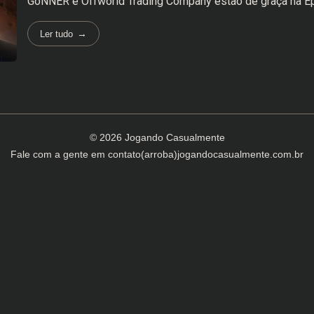
GoNNER e Offworld Trading Company estão de graça na E
Ler tudo
© 2026 Jogando Casualmente
Fale com a gente em
contato(arroba)jogandocasualmente.com.br