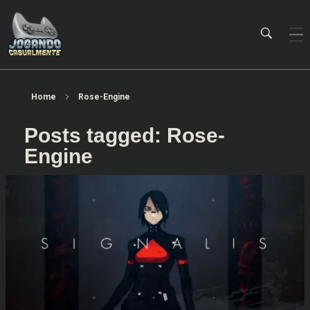
Jogando Casualmente
Conteúdo family friendly sobre games! Desde 2019 analisando jogos.
Home
Rose-Engine
Posts tagged: Rose-
Engine