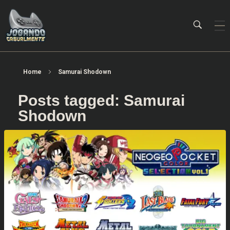
Jogando Casualmente
Conteúdo family friendly sobre games! Desde 2019 analisando jogos.
Home
Samurai Shodown
Posts tagged: Samurai
Shodown