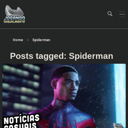
Jogando Casualmente
Conteúdo family friendly sobre games! Desde 2019 analisando jogos.
Home
Spiderman
Posts tagged: Spiderman