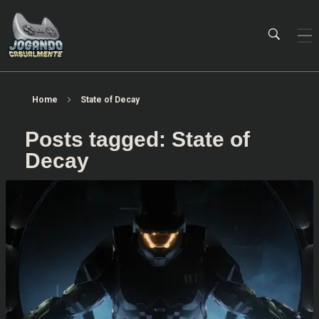
Jogando Casualmente
Conteúdo family friendly sobre games! Desde 2019 analisando jogos.
Home
State of Decay
Posts tagged: State of
Decay